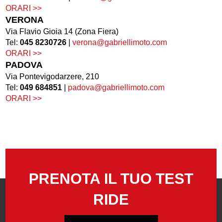
ORARI >>
VERONA
Via Flavio Gioia 14 (Zona Fiera)
Tel:
045 8230726
|
verona@gabriellimoto.com
ORARI >>
PADOVA
Via Pontevigodarzere, 210
Tel:
049 684851
|
padova@gabriellimoto.com
ORARI >>
PRENOTA IL TUO TEST
RIDE