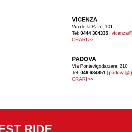
VICENZA
Via della Pace, 101
Tel:
0444 304335
|
vicenza@
ORARI >>
PADOVA
Via Pontevigodarzere, 210
Tel:
049 684851
|
padova@ga
ORARI >>
EST RIDE