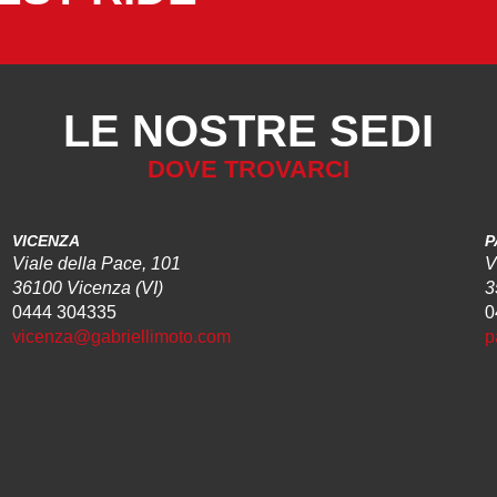
LE NOSTRE SEDI
DOVE TROVARCI
VICENZA
P
Viale della Pace, 101
V
36100 Vicenza (VI)
3
0444 304335
0
vicenza@gabriellimoto.com
p