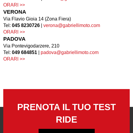
ORARI >>
VERONA
Via Flavio Gioia 14 (Zona Fiera)
Tel:
045 8230726
|
verona@gabriellimoto.com
ORARI >>
PADOVA
Via Pontevigodarzere, 210
Tel:
049 684851
|
padova@gabriellimoto.com
ORARI >>
PRENOTA IL TUO TEST
RIDE