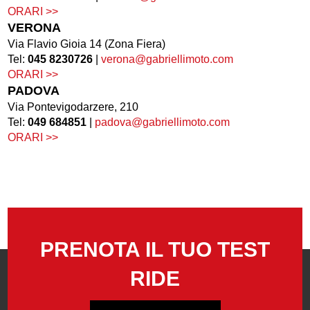
ORARI >>
VERONA
Via Flavio Gioia 14 (Zona Fiera)
Tel:
045 8230726
|
verona@gabriellimoto.com
ORARI >>
PADOVA
Via Pontevigodarzere, 210
Tel:
049 684851
|
padova@gabriellimoto.com
ORARI >>
PRENOTA IL TUO TEST
RIDE