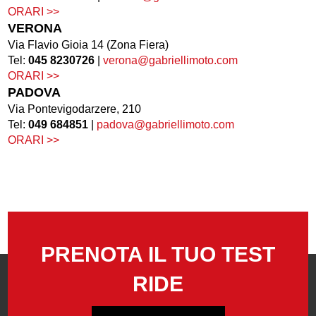
ORARI >>
VERONA
Via Flavio Gioia 14 (Zona Fiera)
Tel:
045 8230726
|
verona@gabriellimoto.com
ORARI >>
PADOVA
Via Pontevigodarzere, 210
Tel:
049 684851
|
padova@gabriellimoto.com
ORARI >>
PRENOTA IL TUO TEST
RIDE