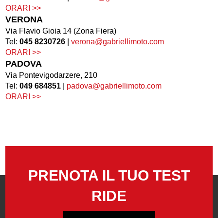
ORARI >>
VERONA
Via Flavio Gioia 14 (Zona Fiera)
Tel:
045 8230726
|
verona@gabriellimoto.com
ORARI >>
PADOVA
Via Pontevigodarzere, 210
Tel:
049 684851
|
padova@gabriellimoto.com
ORARI >>
PRENOTA IL TUO TEST
RIDE