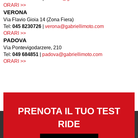
ORARI >>
VERONA
Via Flavio Gioia 14 (Zona Fiera)
Tel:
045 8230726
|
verona@gabriellimoto.com
ORARI >>
PADOVA
Via Pontevigodarzere, 210
Tel:
049 684851
|
padova@gabriellimoto.com
ORARI >>
PRENOTA IL TUO TEST
RIDE