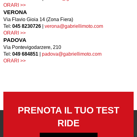
ORARI >>
VERONA
Via Flavio Gioia 14 (Zona Fiera)
Tel:
045 8230726
|
verona@gabriellimoto.com
ORARI >>
PADOVA
Via Pontevigodarzere, 210
Tel:
049 684851
|
padova@gabriellimoto.com
ORARI >>
PRENOTA IL TUO TEST
RIDE