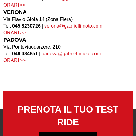
ORARI >>
VERONA
Via Flavio Gioia 14 (Zona Fiera)
Tel:
045 8230726
|
verona@gabriellimoto.com
ORARI >>
PADOVA
Via Pontevigodarzere, 210
Tel:
049 684851
|
padova@gabriellimoto.com
ORARI >>
PRENOTA IL TUO TEST
RIDE