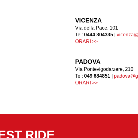
VICENZA
Via della Pace, 101
Tel:
0444 304335
|
vicenza@
ORARI >>
PADOVA
Via Pontevigodarzere, 210
Tel:
049 684851
|
padova@ga
ORARI >>
EST RIDE