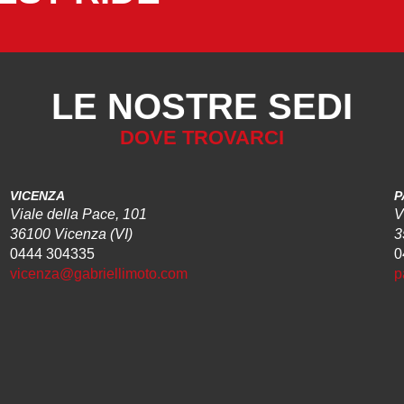
LE NOSTRE SEDI
DOVE TROVARCI
VICENZA
P
Viale della Pace, 101
V
36100 Vicenza (VI)
3
0444 304335
0
vicenza@gabriellimoto.com
p