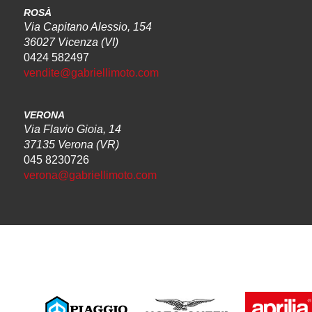
ROSÀ
Via Capitano Alessio, 154
36027 Vicenza (VI)
0424 582497
vendite@gabriellimoto.com
VERONA
Via Flavio Gioia, 14
37135 Verona (VR)
045 8230726
verona@gabriellimoto.com