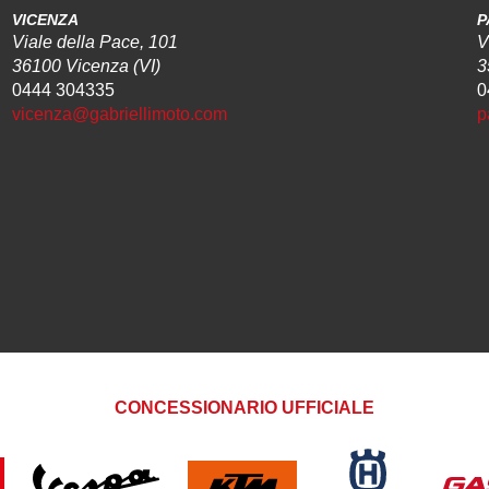
VICENZA
P
Viale della Pace, 101
V
36100 Vicenza (VI)
3
0444 304335
0
vicenza@gabriellimoto.com
p
CONCESSIONARIO UFFICIALE