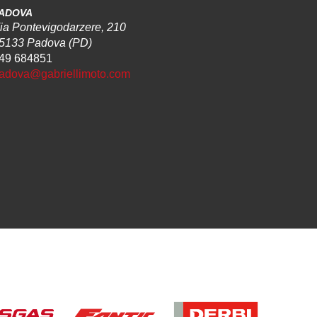
ADOVA
ia Pontevigodarzere, 210
5133 Padova (PD)
49 684851
adova@gabriellimoto.com