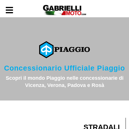
Concessionario Ufficiale Piaggio
Scopri il mondo Piaggio nelle concessionarie di
Vicenza, Verona, Padova e Rosà
STRADALI