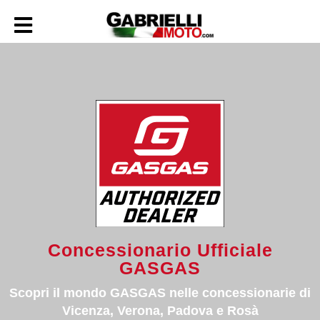
Concessionario Ufficiale
GASGAS
Scopri il mondo GASGAS nelle concessionarie di
Vicenza, Verona, Padova e Rosà