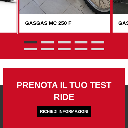
GASGAS MC 250 F
GAS
PRENOTA IL TUO TEST
RIDE
RICHIEDI INFORMAZIONI