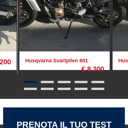
Husqvarna Svartpilen 801
Hus
.200
€ 8.300
PRENOTA IL TUO TEST