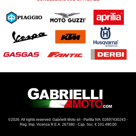
©2026. All rights reserved. Gabrielli Moto srl - Partita IVA: 02697430243 -
Reg. Imp. Vicenza R.E.A. 267380 - Cap. Soc. € 101.490,00