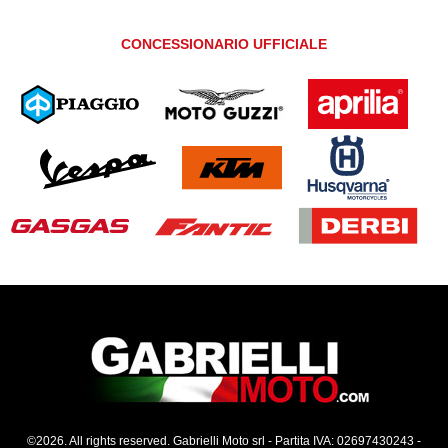
CONCESSIONARIO UFFICIALE
©2026. All rights reserved. Gabrielli Moto srl - Partita IVA: 02697430243 -