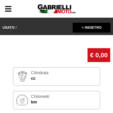
USATO
/
< INDIETRO
€ 0,00
Cilindrata
cc
Chilometri
km