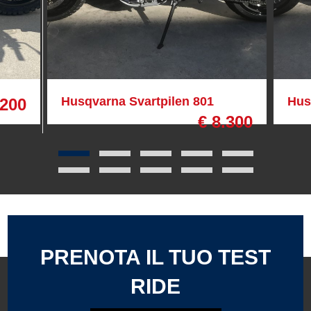
Husqvarna Svartpilen 801
Hus
.200
€ 8.300
PRENOTA IL TUO TEST
RIDE