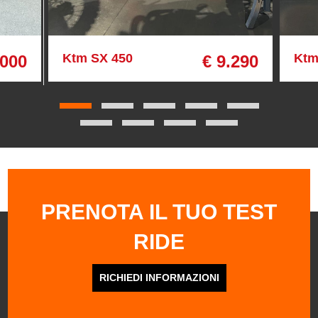
Ktm SX 450
Ktm
.000
€ 9.290
PRENOTA IL TUO TEST
RIDE
RICHIEDI INFORMAZIONI