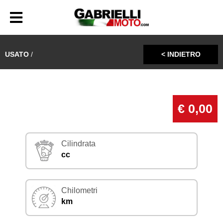
USATO
/
< INDIETRO
€ 0,00
Cilindrata
cc
Chilometri
km