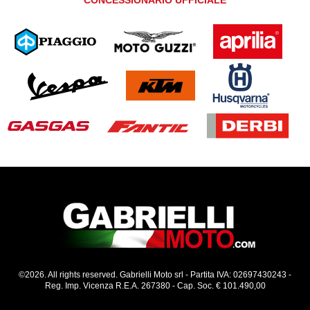
CONCESSIONARIO UFFICIALE
©2026. All rights reserved. Gabrielli Moto srl - Partita IVA: 02697430243 -
Reg. Imp. Vicenza R.E.A. 267380 - Cap. Soc. € 101.490,00