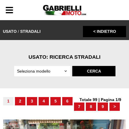
USATO
/
STRADALI
< INDIETRO
USATO: RICERCA STRADALI
Totale 99 | Pagina 1/9
1
2
3
4
5
6
7
8
9
>