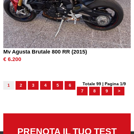
Mv Agusta Brutale 800 RR (2015)
€ 6.200
Totale 99 | Pagina 1/9
1
2
3
4
5
6
7
8
9
>
PRENOTA IL TUO TEST