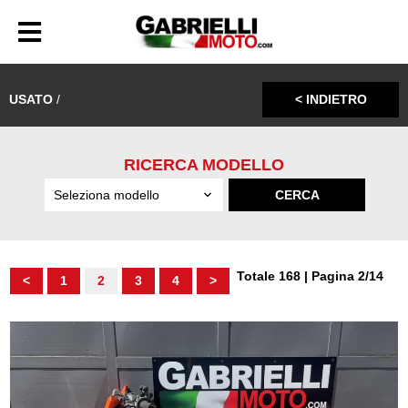
USATO
/
< INDIETRO
RICERCA MODELLO
Totale 168 | Pagina 2/14
<
1
2
3
4
>