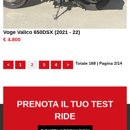
Voge Valico 650DSX (2021 - 22)
€ 4.800
Totale 168 | Pagina 2/14
<
1
2
3
4
>
PRENOTA IL TUO TEST
RIDE