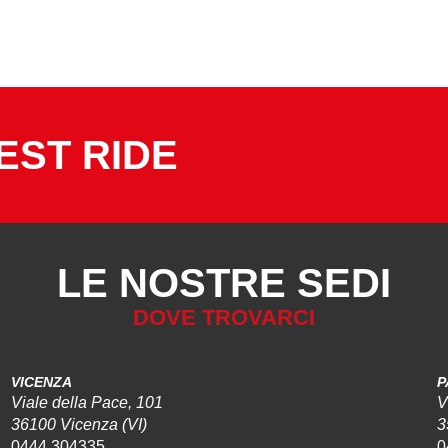
EST RIDE
LE NOSTRE SEDI
DOVE TROVARCI
VICENZA
P
Viale della Pace, 101
V
36100 Vicenza (VI)
3
0444 304335
0