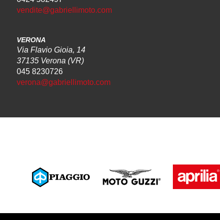
vendite@gabriellimoto.com
VERONA
Via Flavio Gioia, 14
37135 Verona (VR)
045 8230726
verona@gabriellimoto.com