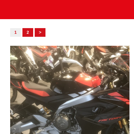
1
2
>