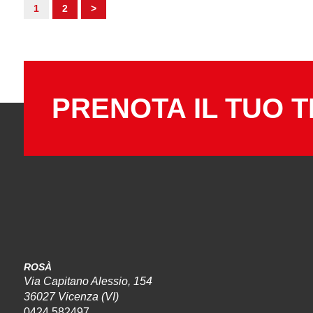
1
2
>
PRENOTA IL TUO T
ROSÀ
Via Capitano Alessio, 154
36027 Vicenza (VI)
0424 582497