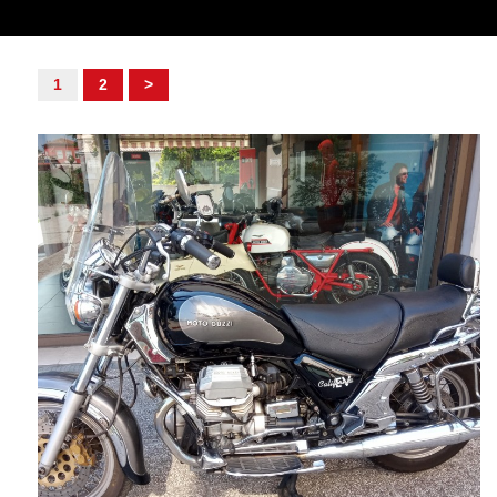
1
2
>