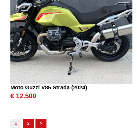
Moto Guzzi V85 Strada (2024)
€ 12.500
1
2
>