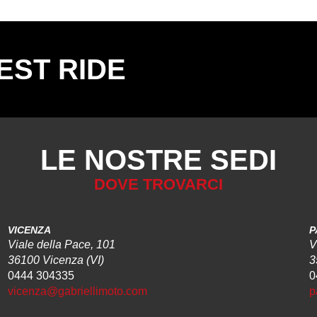
EST RIDE
LE NOSTRE SEDI
DOVE TROVARCI
VICENZA
P
Viale della Pace, 101
V
36100 Vicenza (VI)
3
0444 304335
0
vicenza@gabriellimoto.com
p