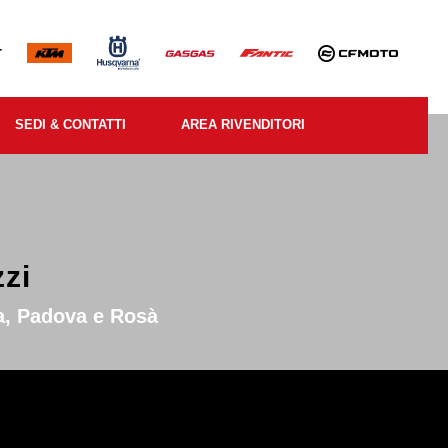
SEDI & CONTATTI
AREA RIVENDITORI
zi
a, Padova e Rosà