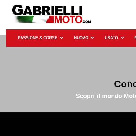
PASSIONE & CORSE
NUOVO
USATO
Conc
Scopri il mondo Mot