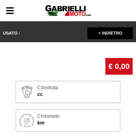
USATO
/
< INDIETRO
€ 0,00
Cilindrata
cc
Chilometri
km