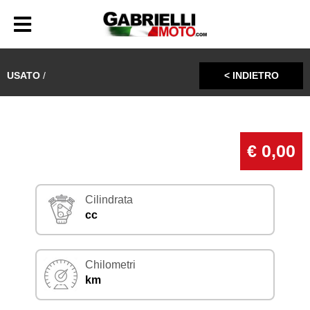
USATO
/
< INDIETRO
€ 0,00
Cilindrata
cc
Chilometri
km