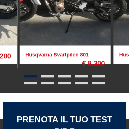
Husqvarna Svartpilen 801
Hus
.200
€ 8.300
PRENOTA IL TUO TEST