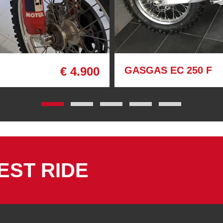
€ 4.900
GASGAS EC 250 F
EST RIDE