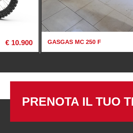
€ 10.900
GASGAS MC 250 F
PRENOTA IL TUO T