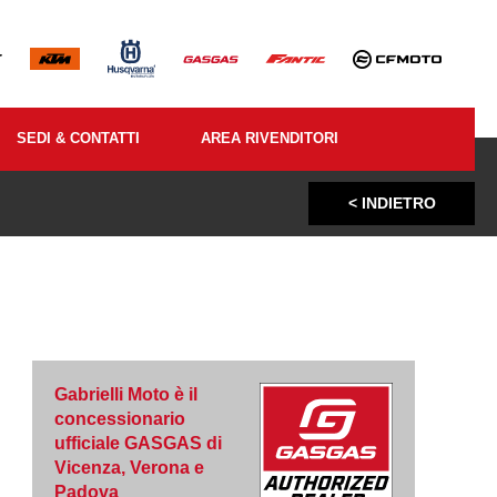
SEDI & CONTATTI
AREA RIVENDITORI
< INDIETRO
Gabrielli Moto è il
concessionario
ufficiale GASGAS di
Vicenza, Verona e
Padova