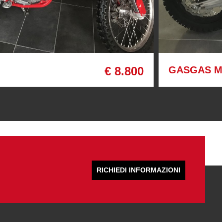
€ 8.800
GASGAS M
RICHIEDI INFORMAZIONI