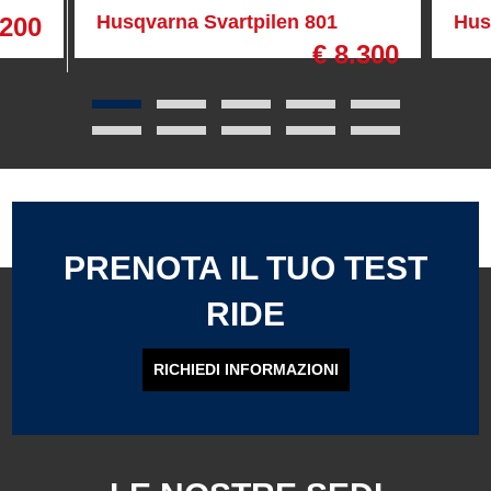
Husqvarna Svartpilen 801
Hus
.200
€ 8.300
PRENOTA IL TUO TEST
RIDE
RICHIEDI INFORMAZIONI