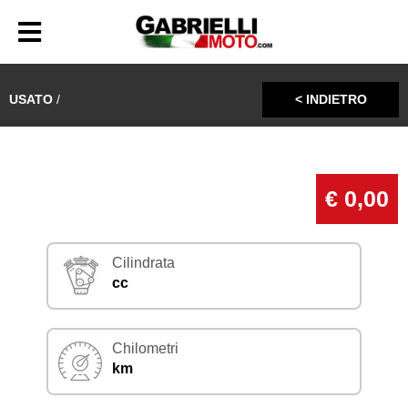
USATO
/
< INDIETRO
€ 0,00
Cilindrata
cc
Chilometri
km