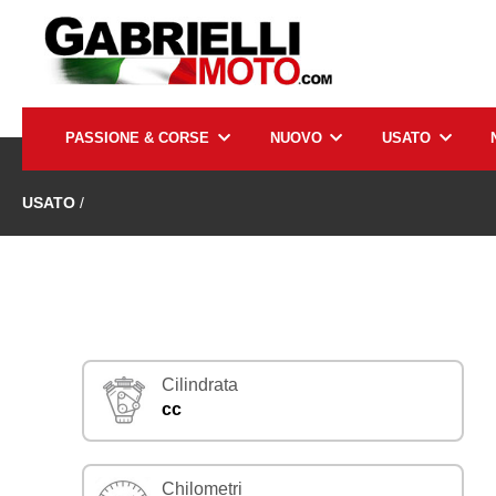
PASSIONE & CORSE
NUOVO
USATO
USATO
/
Cilindrata
cc
Chilometri