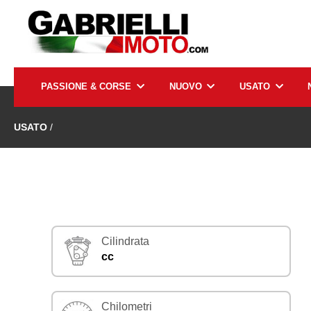
PASSIONE & CORSE
NUOVO
USATO
USATO
/
Cilindrata
cc
Chilometri