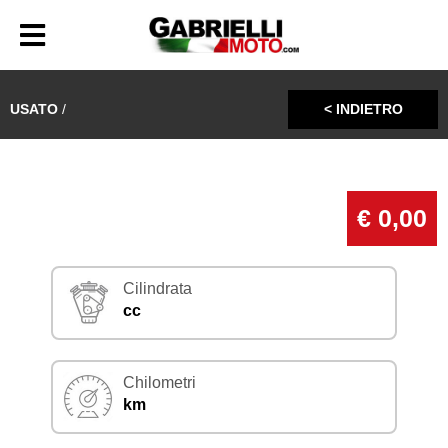
USATO
/
< INDIETRO
€ 0,00
Cilindrata
cc
Chilometri
km