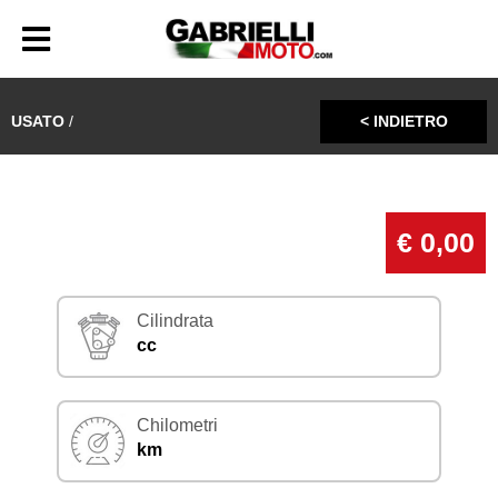
USATO
/
< INDIETRO
€ 0,00
Cilindrata
cc
Chilometri
km