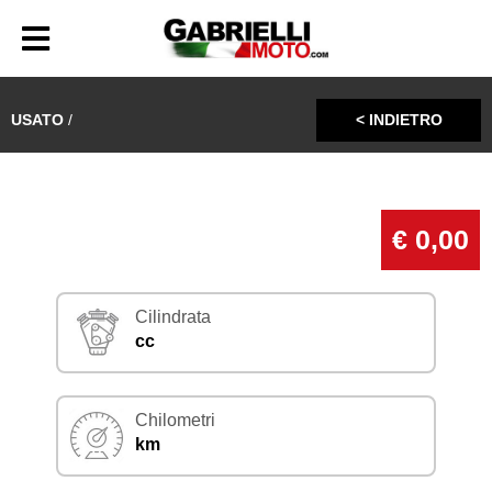
USATO
/
< INDIETRO
€ 0,00
Cilindrata
cc
Chilometri
km