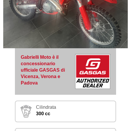
Gabrielli Moto è il
concessionario
ufficiale GASGAS di
Vicenza, Verona e
Padova
Cilindrata
300 cc