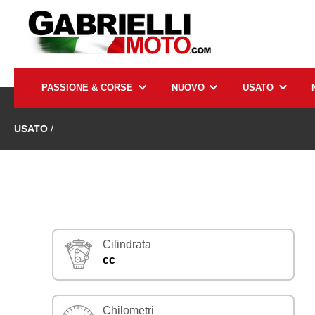
PASSIONE & CORSE
NUOVO
USATO
USATO
/
Cilindrata
cc
Chilometri