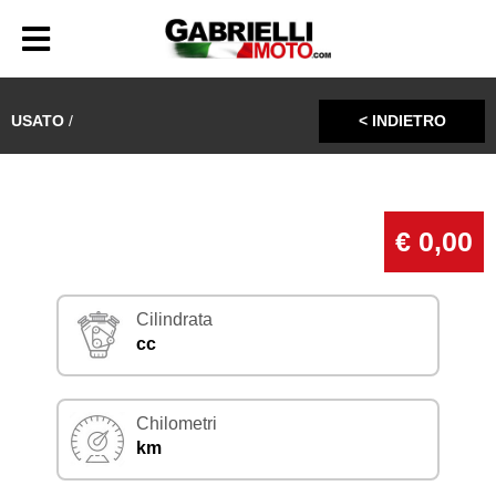
USATO
/
< INDIETRO
€ 0,00
Cilindrata
cc
Chilometri
km