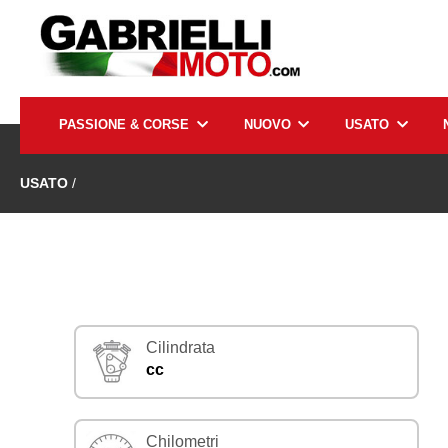
PASSIONE & CORSE
NUOVO
USATO
USATO
/
Cilindrata
cc
Chilometri