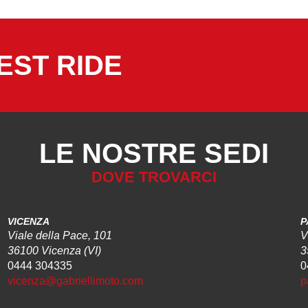
EST RIDE
LE NOSTRE SEDI
DOVE TROVARCI
VICENZA
P
Viale della Pace, 101
V
36100 Vicenza (VI)
3
0444 304335
0
vicenza@gabriellimoto.com
p