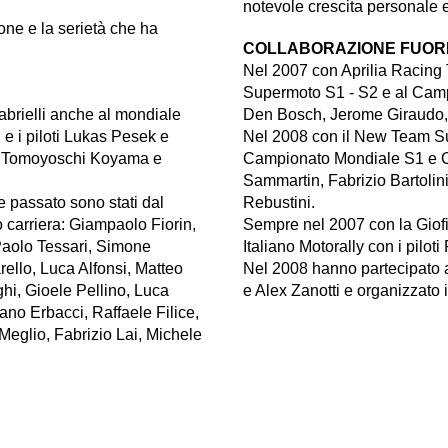
notevole crescita personale ed
ne e la serietà che ha
COLLABORAZIONE FUOR
Nel 2007 con Aprilia Racing
Supermoto S1 - S2 e al Campi
abrielli anche al mondiale
Den Bosch, Jerome Giraudo, 
e i piloti Lukas Pesek e
Nel 2008 con il New Team Su
ti Tomoyoschi Koyama e
Campionato Mondiale S1 e Ca
Sammartin, Fabrizio Bartolin
 passato sono stati dal
Rebustini.
ro carriera: Giampaolo Fiorin,
Sempre nel 2007 con la Giofi
Paolo Tessari, Simone
Italiano Motorally con i pilo
llo, Luca Alfonsi, Matteo
Nel 2008 hanno partecipato a
hi, Gioele Pellino, Luca
e Alex Zanotti e organizzato i
no Erbacci, Raffaele Filice,
Meglio, Fabrizio Lai, Michele