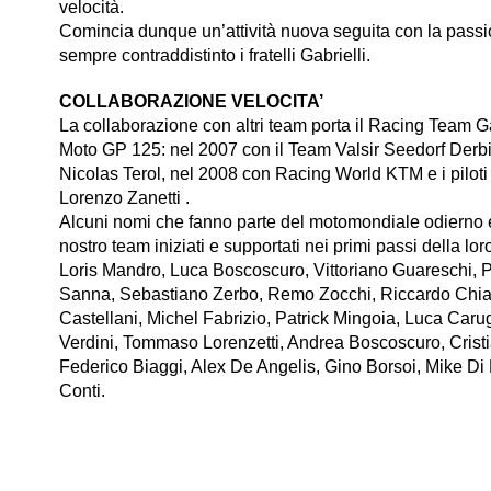
velocità.
Comincia dunque un’attività nuova seguita con la passio
sempre contraddistinto i fratelli Gabrielli.
COLLABORAZIONE VELOCITA’
La collaborazione con altri team porta il Racing Team G
Moto GP 125: nel 2007 con il Team Valsir Seedorf Derbi 
Nicolas Terol, nel 2008 con Racing World KTM e i pilo
Lorenzo Zanetti .
Alcuni nomi che fanno parte del motomondiale odierno e
nostro team iniziati e supportati nei primi passi della lo
Loris Mandro, Luca Boscoscuro, Vittoriano Guareschi, 
Sanna, Sebastiano Zerbo, Remo Zocchi, Riccardo Chiare
Castellani, Michel Fabrizio, Patrick Mingoia, Luca Carug
Verdini, Tommaso Lorenzetti, Andrea Boscoscuro, Cristia
Federico Biaggi, Alex De Angelis, Gino Borsoi, Mike Di 
Conti.