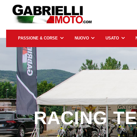
PASSIONE & CORSE
NUOVO
USATO
RACING T